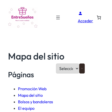
Saltar
al
contenido
Acceder
Mapa del sitio
S
Páginas
e
l
e
Promoción Web
c
Mapa del sitio
c
Bolsos y bandoleras
i
El equipo