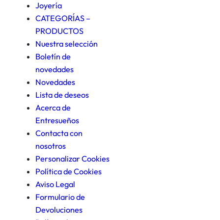
o
Joyería
n
CATEGORÍAS –
a
PRODUCTOS
u
Nuestra selección
n
Boletín de
a
novedades
c
Novedades
a
Lista de deseos
t
Acerca de
e
Entresueños
g
Contacta con
o
nosotros
r
Personalizar Cookies
í
Política de Cookies
a
Aviso Legal
Formulario de
Devoluciones