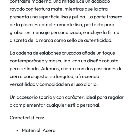
contraste moderno: una mitad luce un acabado
0
€
d
rayado con textura mate, mientras que la otra
0
.
o
presenta una superficie lisa y pulida. La parte trasera
c
de la placa es completamente lisa, perfecta para
€
a
grabar un mensaje personalizado, e incluye la firma
.
n
discreta de la marca como sello de autenticidad.
t
i
La cadena de eslabones cruzados añade un toque
d
contemporáneo y masculino, con un diseño robusto
a
pero refinado. Además, cuenta con dos posiciones de
d
cierre para ajustar su longitud, ofreciendo
versatilidad y comodidad en el uso diario.
Un accesorio sobrio y con carácter, ideal para regalar
o complementar cualquier estilo personal.
Características:
Material: Acero