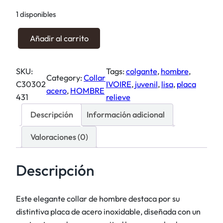
i
i
1 disponibles
o
o
o
a
C
Añadir al carrito
r
c
o
i
t
l
SKU:
Tags:
colgante
, 
hombre
, 
g
u
l
Category:
Collar
C30302
IVOIRE
, 
juvenil
, 
lisa
, 
placa
i
a
a
acero
, 
HOMBRE
431
relieve
n
l
r
a
e
a
Descripción
Información adicional
l
s
c
e
:
Valoraciones (0)
e
r
2
r
a
1
o
Descripción
:
,
r
2
2
a
Este elegante collar de hombre destaca por su
5
5
y
distintiva placa de acero inoxidable, diseñada con un
,
a