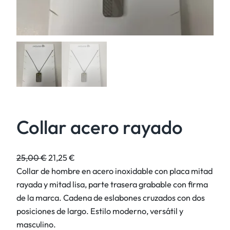
Collar acero rayado
E
E
25,00
€
21,25
€
l
l
Collar de hombre en acero inoxidable con placa mitad
p
p
rayada y mitad lisa, parte trasera grabable con firma
r
r
de la marca. Cadena de eslabones cruzados con dos
e
e
posiciones de largo. Estilo moderno, versátil y
c
c
masculino.