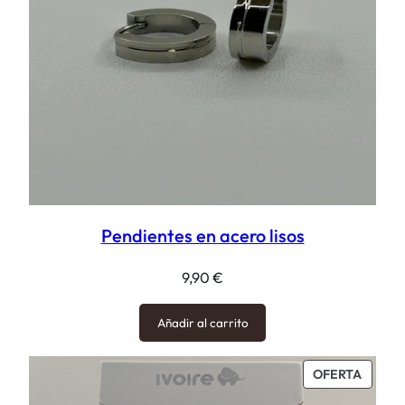
Pendientes en acero lisos
9,90
€
Añadir al carrito
PROD
OFERTA
EN