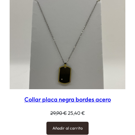
OFERT
Collar placa negra bordes acero
El
El
29,90
€
25,40
€
precio
precio
original
actual
Añadir al carrito