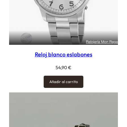
Reloj blanco eslabones
54,90
€
Añadir al carrito