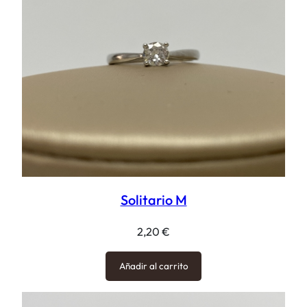
Solitario M
2,20
€
Añadir al carrito