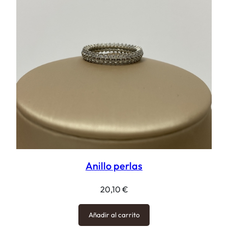
Anillo perlas
20,10
€
Añadir al carrito