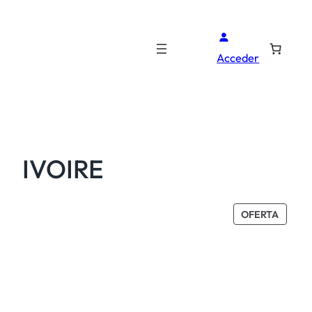
Acceder
IVOIRE
PROD
OFERTA
EN
OFERT