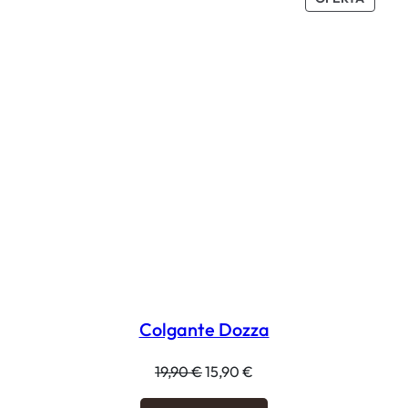
EN
OFERT
Colgante Dozza
El
El
19,90
€
15,90
€
precio
precio