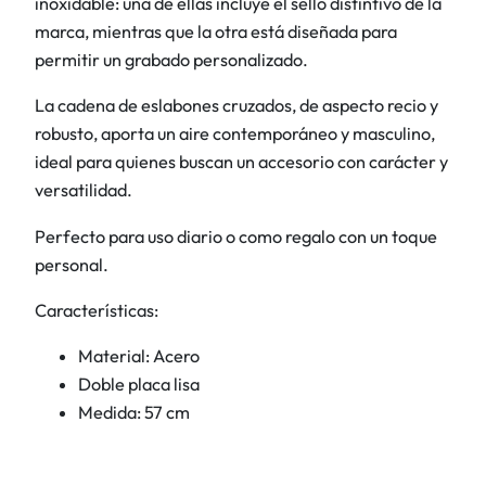
inoxidable: una de ellas incluye el sello distintivo de la
0
€
l
marca, mientras que la otra está diseñada para
0
.
i
permitir un grabado personalizado.
s
€
o
La cadena de eslabones cruzados, de aspecto recio y
.
c
robusto, aporta un aire contemporáneo y masculino,
a
ideal para quienes buscan un accesorio con carácter y
n
versatilidad.
t
Perfecto para uso diario o como regalo con un toque
i
personal.
d
a
Características:
d
Material: Acero
Doble placa lisa
Medida: 57 cm