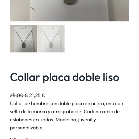
Collar placa doble liso
E
E
25,00
€
21,25
€
l
l
Collar de hombre con doble placa en acero, una con
p
p
sello de la marca y otra grabable. Cadena recia de
r
r
eslabones cruzados. Moderno, juvenil y
e
e
personalizable.
c
c