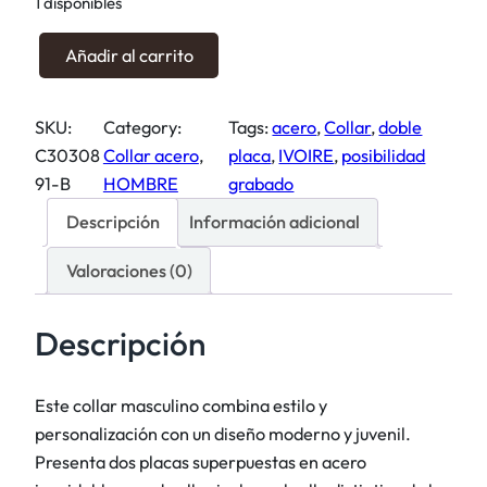
1 disponibles
i
i
o
o
C
Añadir al carrito
o
a
o
r
c
l
SKU:
Category:
Tags:
acero
, 
Collar
, 
doble
i
t
l
C30308
Collar acero
, 
placa
, 
IVOIRE
, 
posibilidad
g
u
a
91-B
HOMBRE
grabado
i
a
r
n
l
p
Descripción
Información adicional
a
e
l
l
s
Valoraciones (0)
a
e
:
c
r
2
a
Descripción
a
1
d
:
,
o
Este collar masculino combina estilo y
2
2
b
personalización con un diseño moderno y juvenil.
5
5
l
Presenta dos placas superpuestas en acero
,
e