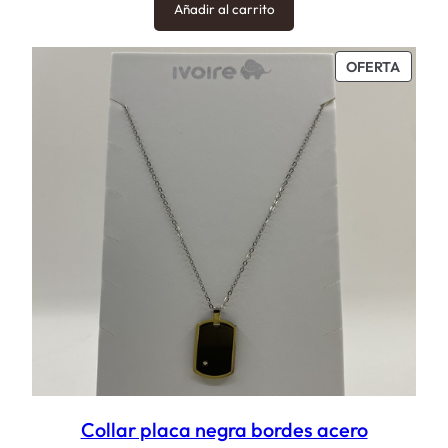
Añadir al carrito
PROD
OFERTA
EN
OFERT
Collar placa negra bordes acero