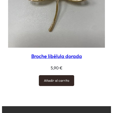
Broche libélula dorada
5,90
€
Añadir al carrito