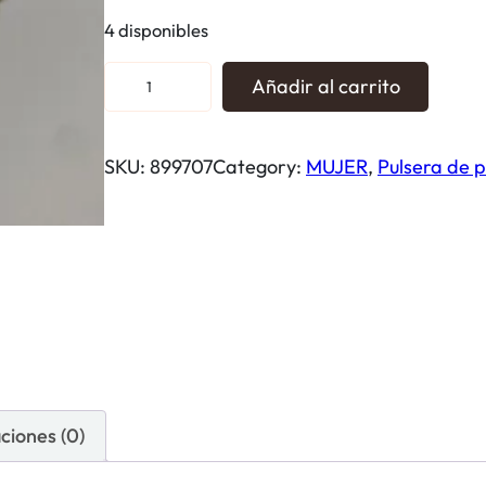
4 disponibles
P
Añadir al carrito
u
l
SKU:
899707
Category:
MUJER
, 
Pulsera de p
s
e
r
a
L
á
g
r
i
ciones (0)
m
a