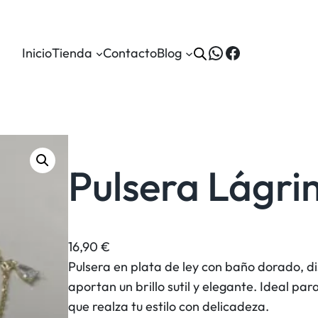
WhatsApp
Facebook
Inicio
Tienda
Contacto
Blog
Pulsera Lágr
16,90
€
Pulsera en plata de ley con baño dorado, di
aportan un brillo sutil y elegante. Ideal pa
que realza tu estilo con delicadeza.