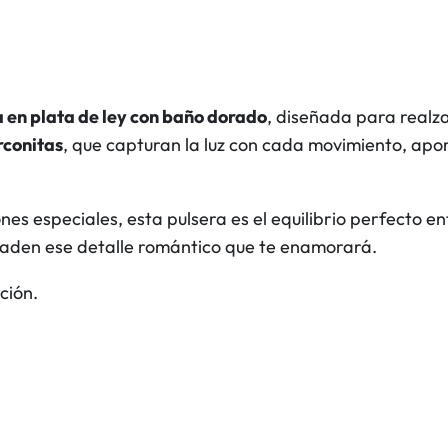
s
D
o
r
a en plata de ley con baño dorado
, diseñada para realzar
a
rconitas
, que capturan la luz con cada movimiento, apor
d
a
s
iones especiales, esta pulsera es el equilibrio perfecto
c
añaden ese detalle romántico que te enamorará.
a
ción.
n
t
i
d
a
d