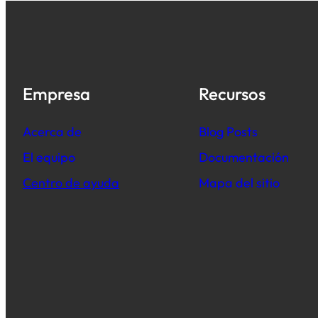
Empresa
Recursos
Acerca de
B
log Posts
El equipo
Documentación
Centro de ayuda
Mapa del sitio