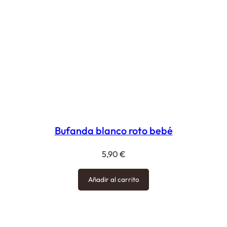
Bufanda blanco roto bebé
5,90
€
Añadir al carrito