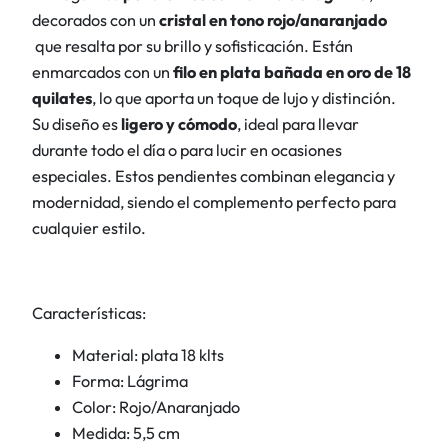
i
decorados con un
cristal en tono rojo/anaranjado
m
que resalta por su brillo y sofisticación. Están
a
enmarcados con un
filo en plata bañada en oro de 18
C
quilates
, lo que aporta un toque de lujo y distinción.
r
Su diseño es
ligero y cómodo
, ideal para llevar
i
durante todo el día o para lucir en ocasiones
s
especiales. Estos pendientes combinan elegancia y
t
modernidad, siendo el complemento perfecto para
a
cualquier estilo.
l
N
a
Características:
r
a
Material: plata 18 klts
n
Forma: Lágrima
j
Color: Rojo/Anaranjado
a
Medida: 5,5 cm
c