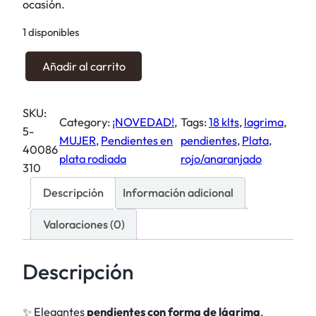
ocasión.
1 disponibles
P
Añadir al carrito
e
n
SKU:
d
Category:
¡NOVEDAD!
, 
Tags:
18 klts
, 
lagrima
, 
5-
i
MUJER
, 
Pendientes en
pendientes
, 
Plata
, 
40086
e
plata rodiada
rojo/anaranjado
310
n
t
Descripción
Información adicional
e
Valoraciones (0)
s
L
á
Descripción
g
r
✨ Elegantes
pendientes con forma de lágrima
,