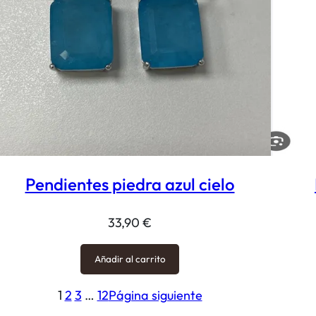
Pendientes piedra azul cielo
33,90
€
Añadir al carrito
1
2
3
…
12
Página siguiente