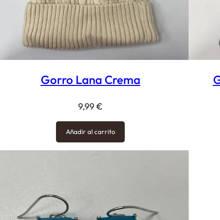
Gorro Lana Crema
G
9,99
€
Añadir al carrito