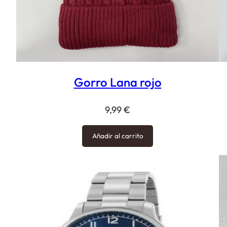
Gorro Lana rojo
9,99
€
Añadir al carrito