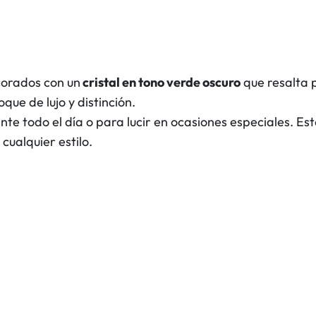
s
O
s
c
corados con un
cristal en tono verde oscuro
que resalta p
u
oque de lujo y distinción.
r
rante todo el día o para lucir en ocasiones especiales. 
o
ualquier estilo.
s
c
a
n
t
i
d
a
d