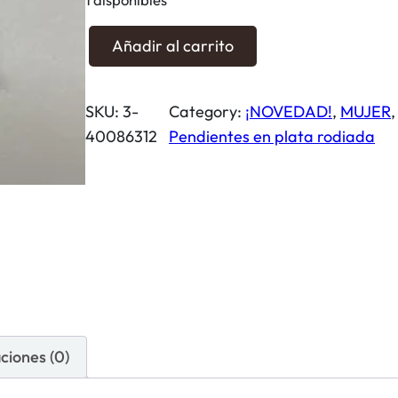
P
Añadir al carrito
e
n
SKU:
3-
Category:
¡NOVEDAD!
, 
MUJER
,
d
40086312
Pendientes en plata rodiada
i
e
n
t
e
s
V
e
r
ciones (0)
d
e