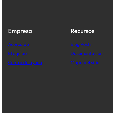
Empresa
Recursos
Acerca de
B
log Posts
El equipo
Documentación
Centro de ayuda
Mapa del sitio