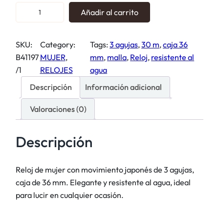
R
Añadir al carrito
e
l
SKU:
Category:
Tags:
3 agujas
, 
30 m
, 
caja 36
o
B41197
MUJER
, 
mm
, 
malla
, 
Reloj
, 
resistente al
j
/1
RELOJES
agua
m
a
Descripción
Información adicional
l
Valoraciones (0)
l
a
b
Descripción
l
a
Reloj de mujer con movimiento japonés de 3 agujas,
n
caja de 36 mm. Elegante y resistente al agua, ideal
c
para lucir en cualquier ocasión.
o
c