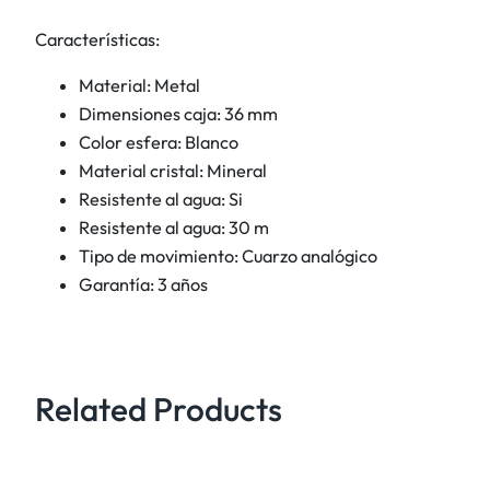
a
Características:
n
t
Material: Metal
i
Dimensiones caja: 36 mm
d
Color esfera: Blanco
a
Material cristal: Mineral
d
Resistente al agua: Si
Resistente al agua: 30 m
Tipo de movimiento: Cuarzo analógico
Garantía: 3 años
Related Products