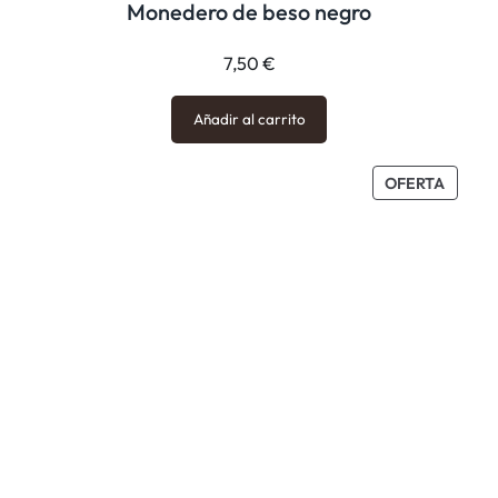
Monedero de beso negro
7,50
€
Añadir al carrito
PROD
OFERTA
EN
OFERT