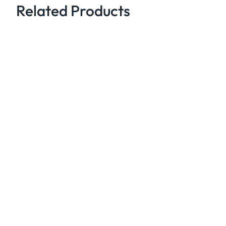
Related Products
d