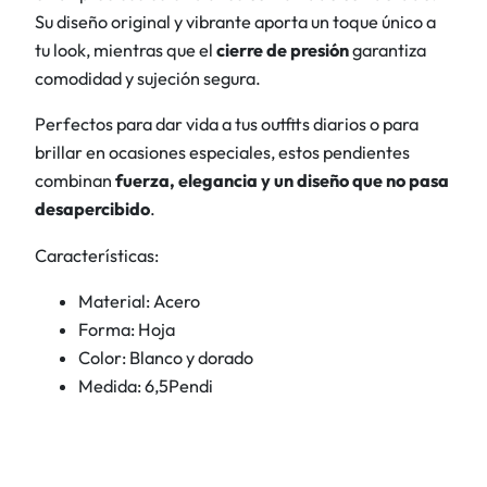
l
Su diseño original y vibrante aporta un toque único a
a
tu look, mientras que el
cierre de presión
garantiza
n
comodidad y sujeción segura.
c
a
Perfectos para dar vida a tus outfits diarios o para
d
brillar en ocasiones especiales, estos pendientes
o
combinan
fuerza, elegancia y un diseño que no pasa
r
desapercibido
.
a
Características:
d
a
Material: Acero
c
Forma: Hoja
a
Color: Blanco y dorado
n
Medida: 6,5Pendi
t
i
d
a