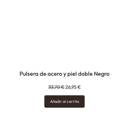
Pulsera de acero y piel doble Negro
El
El
33,70
€
26,95
€
precio
precio
original
actual
Añadir al carrito
era:
es:
33,70 €.
26,95 €.