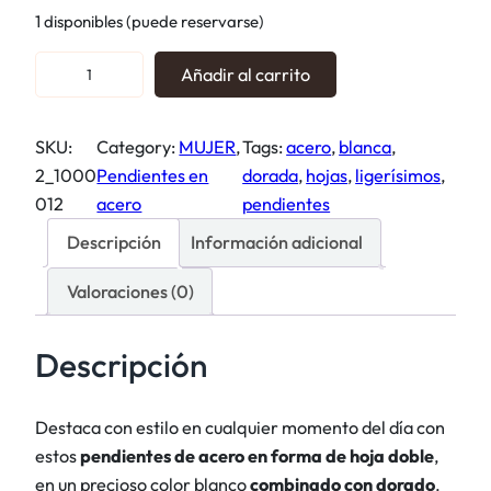
1 disponibles (puede reservarse)
P
Añadir al carrito
e
n
SKU:
Category:
MUJER
, 
Tags:
acero
, 
blanca
, 
d
2_1000
Pendientes en
dorada
, 
hojas
, 
ligerísimos
, 
i
012
acero
pendientes
e
n
Descripción
Información adicional
t
Valoraciones (0)
e
s
h
Descripción
o
j
Destaca con estilo en cualquier momento del día con
a
estos
pendientes de acero en forma de hoja doble
,
b
en un precioso color blanco
combinado con dorado
.