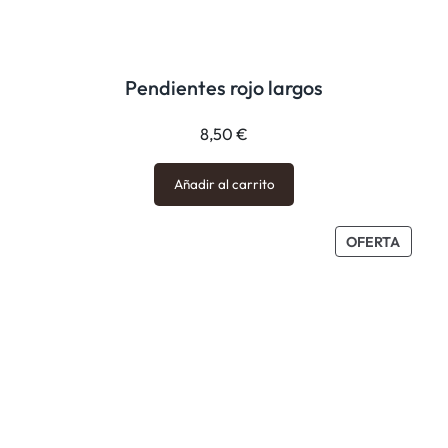
Pendientes rojo largos
8,50
€
Añadir al carrito
PROD
OFERTA
EN
OFERT