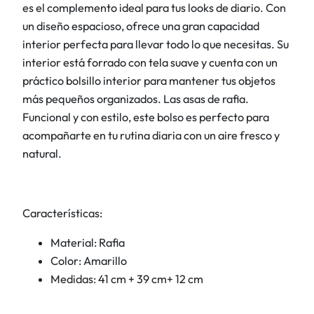
es el complemento ideal para tus looks de diario. Con
i
un diseño espacioso, ofrece una gran capacidad
l
interior perfecta para llevar todo lo que necesitas. Su
l
interior está forrado con tela suave y cuenta con un
o
práctico bolsillo interior para mantener tus objetos
p
más pequeños organizados. Las asas de rafia.
o
Funcional y con estilo, este bolso es perfecto para
m
acompañarte en tu rutina diaria con un aire fresco y
p
natural.
o
n
e
Características:
s
a
Material: Rafia
z
Color: Amarillo
u
Medidas: 41 cm + 39 cm+ 12 cm
l
e