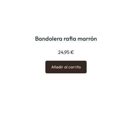
Bandolera rafia marrón
24,95
€
Añadir al carrito