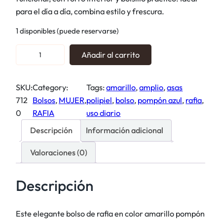
para el día a día, combina estilo y frescura.
1 disponibles (puede reservarse)
B
Añadir al carrito
o
l
SKU:
Category:
Tags:
amarillo
, 
amplio
, 
asas
s
712
Bolsos
, 
MUJER
, 
polipiel
, 
bolso
, 
pompón azul
, 
rafia
, 
o
0
RAFIA
uso diario
r
a
Descripción
Información adicional
f
Valoraciones (0)
i
a
A
Descripción
m
a
Este elegante bolso de rafia en color amarillo pompón
r