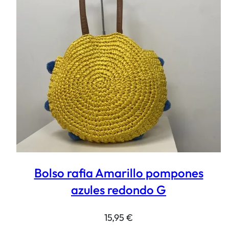
Bolso rafia Amarillo pompones
azules redondo G
15,95
€