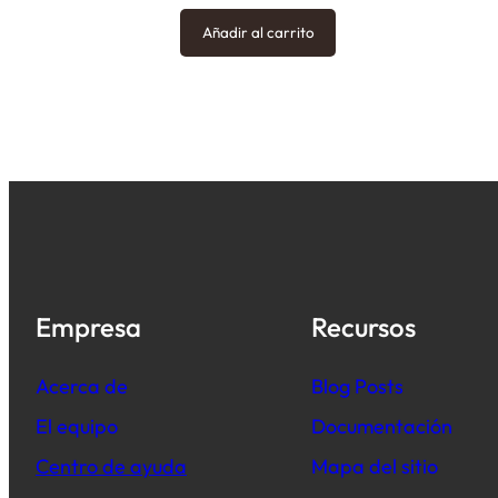
Añadir al carrito
Empresa
Recursos
Acerca de
B
log Posts
El equipo
Documentación
Centro de ayuda
Mapa del sitio