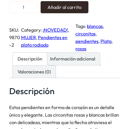
P
Añadir al carrito
e
n
Tags:
blancas
, 
d
SKU:
Category:
¡NOVEDAD!
, 
circonitas
, 
i
9870
MUJER
, 
Pendientes en
pendientes
, 
Plata
, 
e
-2
plata rodiada
rosas
n
t
Descripción
Información adicional
e
Valoraciones (0)
s
c
o
Descripción
r
a
Estos pendientes en forma de corazón es un detalle
z
único y elegante. Las circonitas rosas y blancas brillan
ó
con delicadeza, mientras que la flecha atraviesa el
n