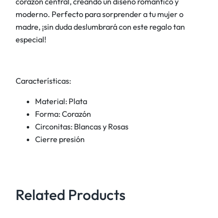
corazón central, creando un diseño romántico y
c
moderno. Perfecto para sorprender a tu mujer o
a
madre, ¡sin duda deslumbrará con este regalo tan
n
especial!
t
i
d
Características:
a
d
Material: Plata
Forma: Corazón
Circonitas: Blancas y Rosas
Cierre presión
Related Products