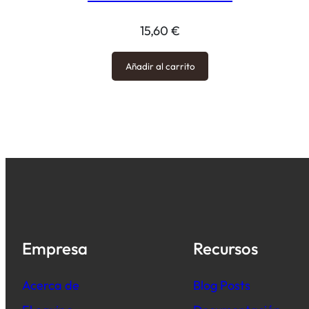
15,60
€
Añadir al carrito
Empresa
Recursos
Acerca de
B
log Posts