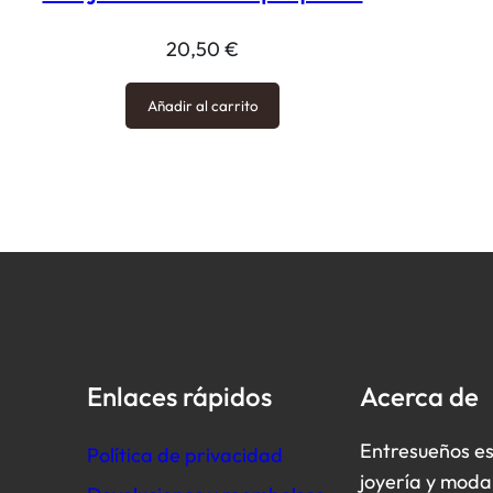
20,50
€
Añadir al carrito
Enlaces rápidos
Acerca de
Entresueños es
Política de privacidad
joyería y moda