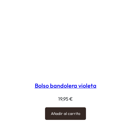
Bolso bandolera violeta
19,95
€
Añadir al carrito