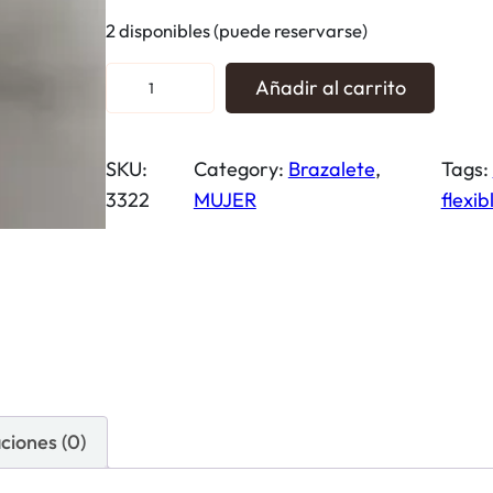
2 disponibles (puede reservarse)
B
Añadir al carrito
r
a
SKU:
Category:
Brazalete
, 
Tags:
z
3322
MUJER
flexib
a
l
e
t
e
e
s
t
ciones (0)
r
e