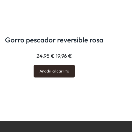
Gorro pescador reversible rosa
El
El
24,95
€
19,96
€
precio
precio
Añadir al carrito
original
actual
era:
es:
24,95 €.
19,96 €.