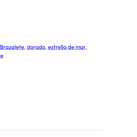
Brazalete
, 
dorado
, 
estrella de mar
, 
le