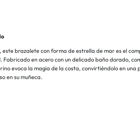
l
l
a
m
do
a
r
no, este brazalete con forma de estrella de mar es el co
c
al. Fabricado en acero con un delicado baño dorado, co
a
marino evoca la magia de la costa, convirtiéndolo en una
n
oso en su muñeca.
t
i
d
a
d