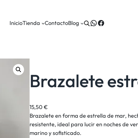
WhatsApp
Facebook
Inicio
Tienda
Contacto
Blog
Brazalete est
15,50
€
Brazalete en forma de estrella de mar, he
resistente, ideal para lucir en noches de v
marino y sofisticado.