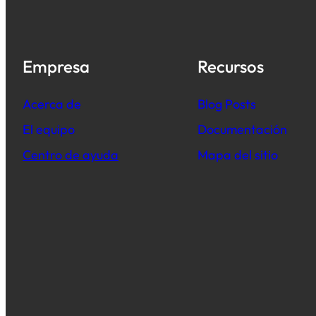
Empresa
Recursos
Acerca de
B
log Posts
El equipo
Documentación
Centro de ayuda
Mapa del sitio