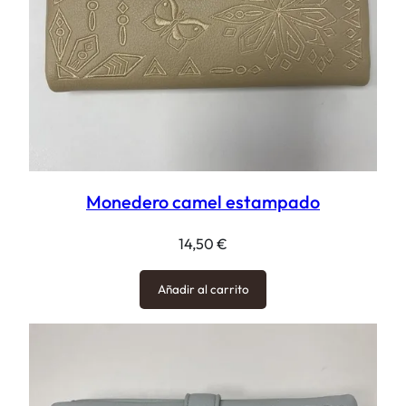
Monedero camel estampado
14,50
€
Añadir al carrito