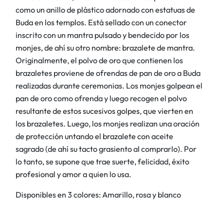
t
como un anillo de plástico adornado con estatuas de
,
a
Buda en los templos. Está sellado con un conector
9
€
s
inscrito con un mantra pulsado y bendecido por los
5
.
B
monjes, de ahí su otro nombre: brazalete de mantra.
l
Originalmente, el polvo de oro que contienen los
€
a
brazaletes proviene de ofrendas de pan de oro a Buda
.
n
realizadas durante ceremonias. Los monjes golpean el
c
pan de oro como ofrenda y luego recogen el polvo
a
resultante de estos sucesivos golpes, que vierten en
M
los brazaletes. Luego, los monjes realizan una oración
c
de protección untando el brazalete con aceite
a
sagrado (de ahí su tacto grasiento al comprarlo). Por
n
lo tanto, se supone que trae suerte, felicidad, éxito
t
profesional y amor a quien lo usa.
i
d
Disponibles en 3 colores: Amarillo, rosa y blanco
a
d