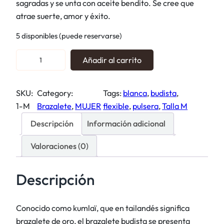
e
e
sagradas y se unta con aceite bendito. Se cree que
c
c
atrae suerte, amor y éxito.
i
i
5 disponibles (puede reservarse)
o
o
o
a
P
Añadir al carrito
r
c
u
i
t
l
SKU:
Category:
Tags:
blanca
, 
budista
, 
g
u
s
1-M
Brazalete
, 
MUJER
flexible
, 
pulsera
, 
Talla M
i
a
e
n
l
r
Descripción
Información adicional
a
e
a
l
s
Valoraciones (0)
s
e
:
b
r
1
u
Descripción
a
1
d
:
,
i
Conocido como kumlaï, que en tailandés significa
1
9
s
brazalete de oro, el brazalete budista se presenta
4
5