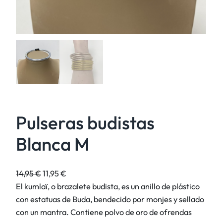
Pulseras budistas
Blanca M
E
E
14,95
€
11,95
€
l
l
El kumlaï, o brazalete budista, es un anillo de plástico
p
p
con estatuas de Buda, bendecido por monjes y sellado
r
r
con un mantra. Contiene polvo de oro de ofrendas