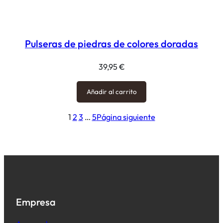
Pulseras de piedras de colores doradas
39,95
€
Añadir al carrito
1
2
3
…
5
Página siguiente
Empresa