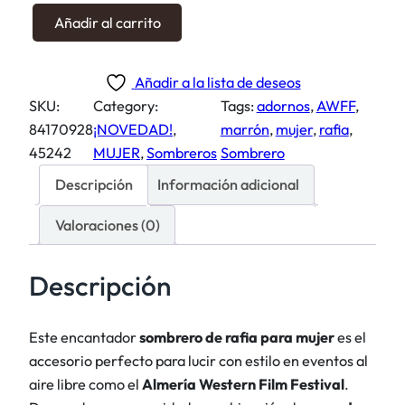
S
Añadir al carrito
o
m
Añadir a la lista de deseos
b
SKU:
Category:
Tags:
adornos
, 
AWFF
, 
r
84170928
¡NOVEDAD!
, 
marrón
, 
mujer
, 
rafia
, 
e
45242
MUJER
, 
Sombreros
Sombrero
r
o
Descripción
Información adicional
r
Valoraciones (0)
a
f
i
Descripción
a
c
Este encantador
sombrero de rafia para mujer
es el
a
accesorio perfecto para lucir con estilo en eventos al
m
aire libre como el
Almería Western Film Festival
.
e