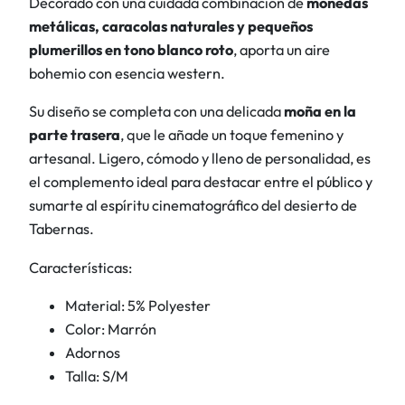
Decorado con una cuidada combinación de
monedas
l
metálicas, caracolas naturales y pequeños
c
plumerillos en tono blanco roto
, aporta un aire
a
bohemio con esencia western.
n
t
Su diseño se completa con una delicada
moña en la
i
parte trasera
, que le añade un toque femenino y
d
artesanal. Ligero, cómodo y lleno de personalidad, es
a
el complemento ideal para destacar entre el público y
d
sumarte al espíritu cinematográfico del desierto de
Tabernas.
Características:
Material: 5% Polyester
Color: Marrón
Adornos
Talla: S/M