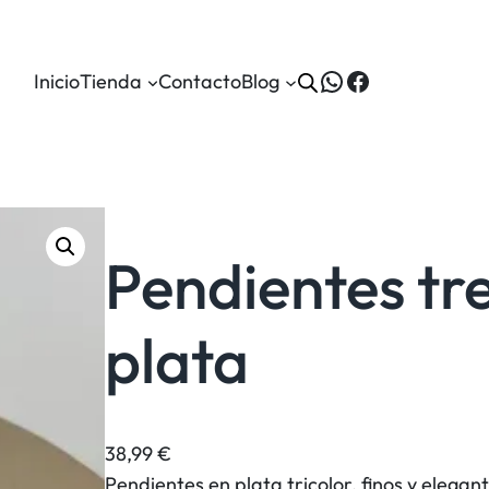
WhatsApp
Facebook
Inicio
Tienda
Contacto
Blog
Pendientes tre
plata
38,99
€
Pendientes en plata tricolor, finos y elegant