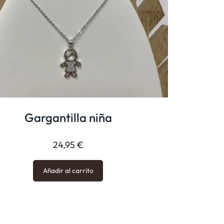
Gargantilla niña
24,95
€
Añadir al carrito