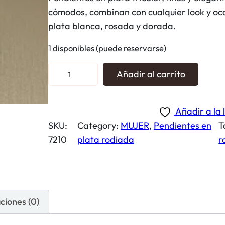
cómodos, combinan con cualquier look y oca
plata blanca, rosada y dorada.
1 disponibles (puede reservarse)
P
Añadir al carrito
e
n
Añadir a la 
d
SKU:
Category:
MUJER
, 
Pendientes en
T
i
7210
plata rodiada
r
e
n
t
e
s
ciones (0)
t
r