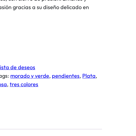
sión gracias a su diseño delicado en
lista de deseos
ags:
morado y verde
, 
pendientes
, 
Plata
, 
osa
, 
tres colores