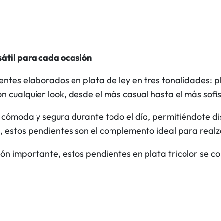
e
s
c
o
sátil para cada ocasión
l
ientes elaborados en plata de ley en tres tonalidades: 
o
on cualquier look, desde el más casual hasta el más sofi
r
e
n cómoda y segura durante todo el día, permitiéndote di
s
l, estos pendientes son el complemento ideal para realzar
p
l
n importante, estos pendientes en plata tricolor se con
a
t
a
c
a