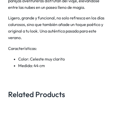
parejas aventureras disfrutan del viaje, elevándose
s
entre las nubes en un paseo lleno de magia.
c
a
Ligero, grande y funcional, no solo refresca en los días
n
calurosos, sino que también añade un toque poético y
t
original a tu look. Una auténtica pasada para este
i
verano.
d
Características:
a
d
Color: Celeste muy clarito
Medida: 44 cm
Related Products