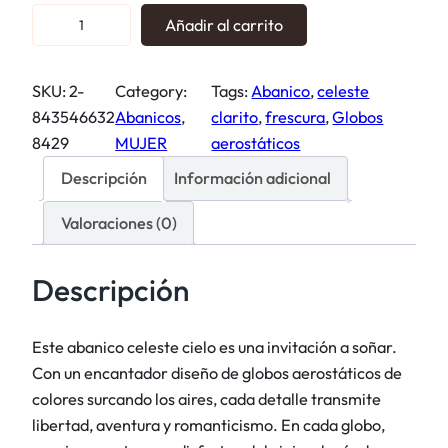
G
Añadir al carrito
l
o
SKU:
2-
Category:
Tags:
Abanico
, 
celeste
b
843546632
Abanicos
, 
clarito
, 
frescura
, 
Globos
o
8429
MUJER
aerostáticos
s
a
Descripción
Información adicional
e
Valoraciones (0)
r
o
s
Descripción
t
á
Este abanico celeste cielo es una invitación a soñar.
t
Con un encantador diseño de globos aerostáticos de
i
colores surcando los aires, cada detalle transmite
c
libertad, aventura y romanticismo. En cada globo,
o