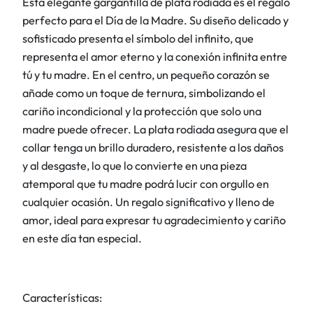
Esta elegante gargantilla de plata rodiada es el regalo
f
perfecto para el Día de la Madre. Su diseño delicado y
i
sofisticado presenta el símbolo del infinito, que
n
representa el amor eterno y la conexión infinita entre
i
tú y tu madre. En el centro, un pequeño corazón se
t
añade como un toque de ternura, simbolizando el
o
cariño incondicional y la protección que solo una
c
madre puede ofrecer. La plata rodiada asegura que el
a
collar tenga un brillo duradero, resistente a los daños
n
y al desgaste, lo que lo convierte en una pieza
t
atemporal que tu madre podrá lucir con orgullo en
i
cualquier ocasión. Un regalo significativo y lleno de
d
amor, ideal para expresar tu agradecimiento y cariño
a
en este día tan especial.
d
Características: