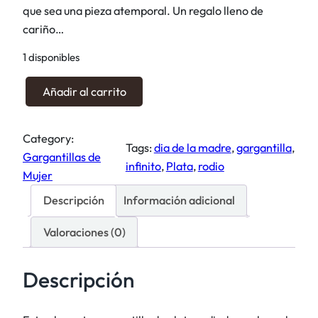
que sea una pieza atemporal. Un regalo lleno de
cariño…
1 disponibles
G
Añadir al carrito
a
r
Category:
g
Tags:
dia de la madre
, 
gargantilla
, 
Gargantillas de
a
infinito
, 
Plata
, 
rodio
Mujer
n
t
Descripción
Información adicional
i
Valoraciones (0)
l
l
a
Descripción
I
n