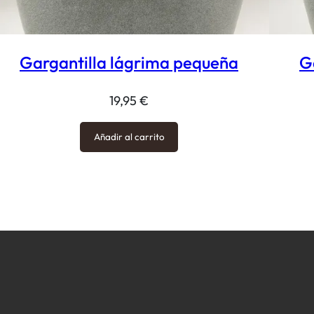
Gargantilla lágrima pequeña
G
19,95
€
Añadir al carrito