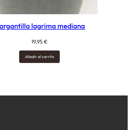
argantilla lagrima mediana
19,95
€
Añadir al carrito