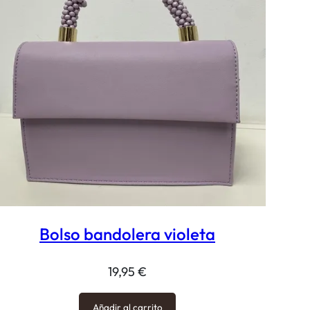
Bolso bandolera violeta
19,95
€
Añadir al carrito