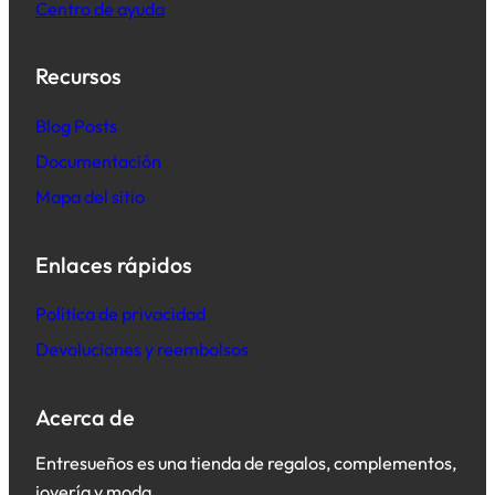
Centro de ayuda
Recursos
B
log Posts
Documentación
Mapa del sitio
Enlaces rápidos
Política de privacidad
Devoluciones y reembolsos
Acerca de
Entresueños es una tienda de regalos, complementos,
joyería y moda.