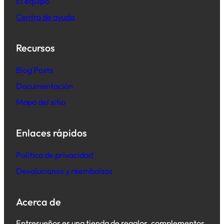
El equipo
Centro de ayuda
Recursos
B
log Posts
Documentación
Mapa del sitio
Enlaces rápidos
Política de privacidad
Devoluciones y reembolsos
Acerca de
Entresueños es una tienda de regalos, complementos,