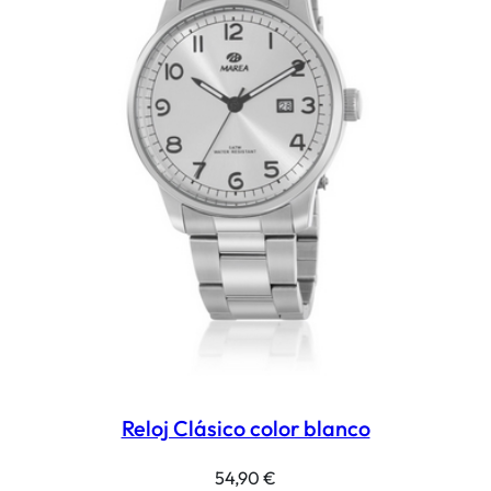
Reloj Clásico color blanco
54,90
€