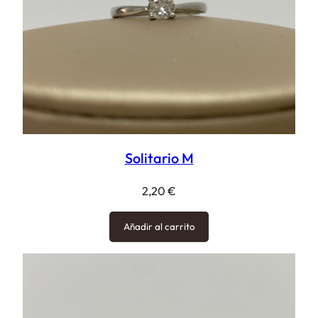
Solitario M
2,20
€
Añadir al carrito