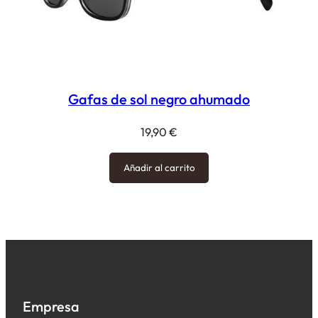
Gafas de sol negro ahumado
19,90
€
Añadir al carrito
Empresa