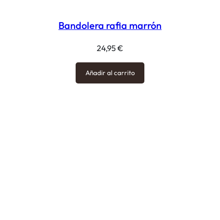
Bandolera rafia marrón
24,95
€
Añadir al carrito