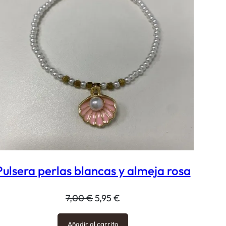
RTA
OFERTA
Pulsera perlas blancas y almeja rosa
El
El
7,00
€
5,95
€
precio
precio
Añadir al carrito
original
actual