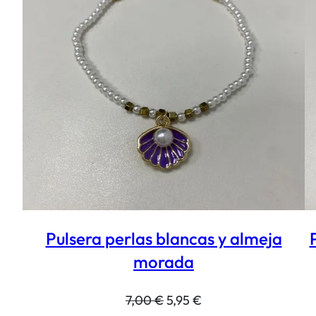
OFE
Pulsera perlas blancas y almeja
morada
El
El
7,00
€
5,95
€