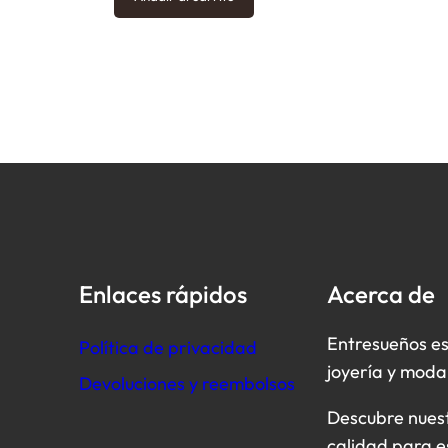
era:
es:
7,00 €.
5,95 €.
Enlaces rápidos
Acerca de
Entresueños es
Política de privacidad
joyería y moda
Devoluciones y reembolsos
Descubre nuestr
calidad para e