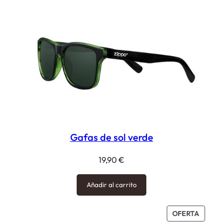
Gafas de sol verde
19,90
€
Añadir al carrito
PROD
OFERTA