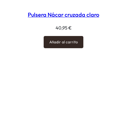
Pulsera Nácar cruzada claro
40,95
€
Añadir al carrito