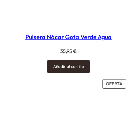
Pulsera Nácar Gota Verde Agua
35,95
€
Añadir al carrito
PROD
OFERTA
EN
OFERT