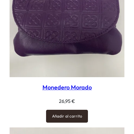
Monedero Morado
26,95
€
Añadir al carrito