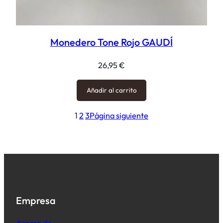
Monedero Tone Rojo GAUDÍ
26,95
€
Añadir al carrito
1
2
3
Página siguiente
Empresa
Acerca de