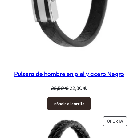
Pulsera de hombre en piel y acero Negro
El
El
28,50
€
22,80
€
precio
precio
original
actual
Añadir al carrito
era:
es:
28,50 €.
22,80 €.
PROD
OFERTA
EN
OFERT