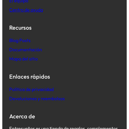
El equipo
Centro de ayuda
Recursos
B
log Posts
Documentación
Mapa del sitio
Enlaces rápidos
Política de privacidad
Devoluciones y reembolsos
Acerca de
Entresueños es una tienda de regalos, complementos,