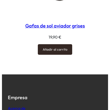
Gafas de sol aviador grises
19,90
€
Añadir al carrito
Empresa
Acerca de