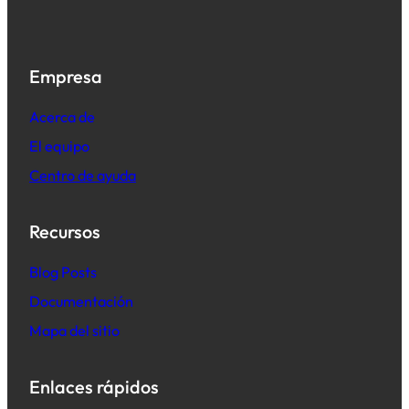
Empresa
Acerca de
El equipo
Centro de ayuda
Recursos
B
log Posts
Documentación
Mapa del sitio
Enlaces rápidos