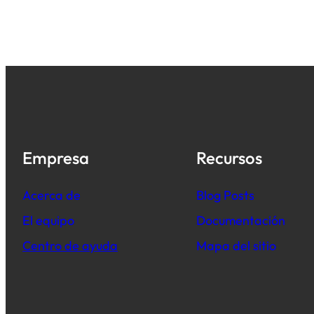
Empresa
Recursos
Acerca de
B
log Posts
El equipo
Documentación
Centro de ayuda
Mapa del sitio