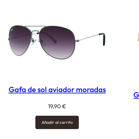
Gafa de sol aviador moradas
G
19,90
€
Añadir al carrito