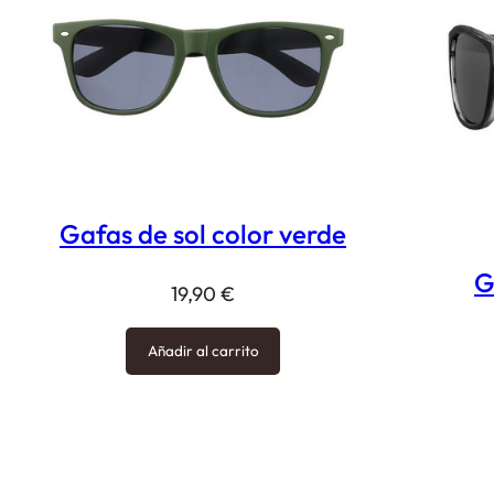
Gafas de sol color verde
G
19,90
€
Añadir al carrito