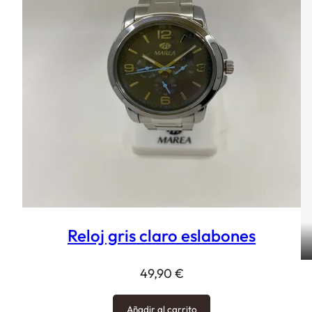
Reloj gris claro eslabones
49,90
€
Añadir al carrito