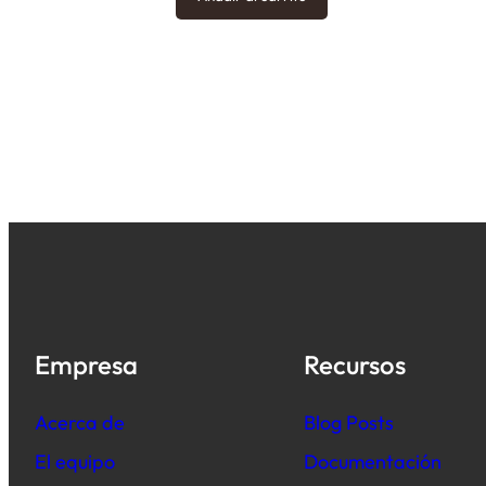
Empresa
Recursos
Acerca de
B
log Posts
El equipo
Documentación