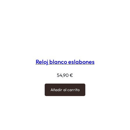
Reloj blanco eslabones
54,90
€
Añadir al carrito