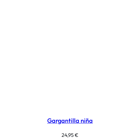
Gargantilla niña
24,95
€