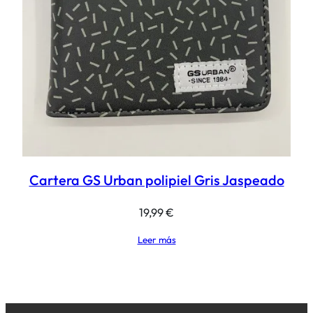
Cartera GS Urban polipiel Gris Jaspeado
19,99
€
Leer más