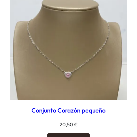
Conjunto Corazón pequeño
20,50
€