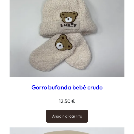
Gorro bufanda bebé crudo
12,50
€
Añadir al carrito