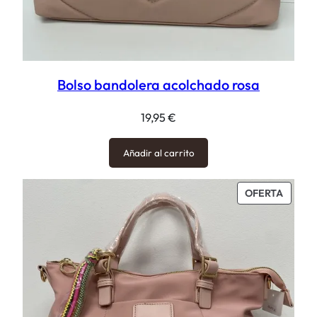
Bolso bandolera acolchado rosa
19,95
€
Añadir al carrito
PROD
OFERTA
EN
OFERT