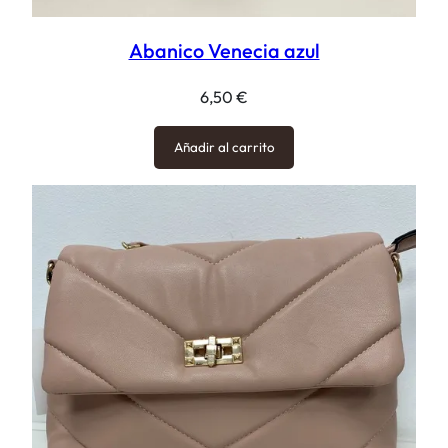
Abanico Venecia azul
6,50
€
Añadir al carrito