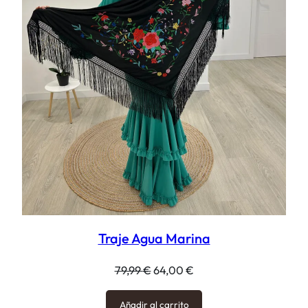
Traje Agua Marina
El
El
79,99
€
64,00
€
precio
precio
original
actual
Añadir al carrito